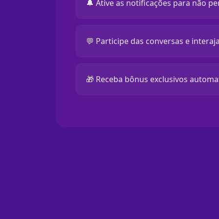
🔔 Ative as notificações para não p
💬 Participe das conversas e interaj
🎁 Receba bônus exclusivos autom