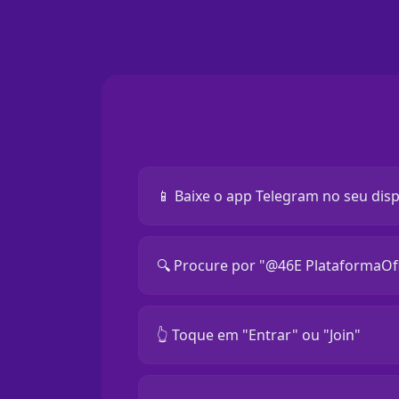
📱 Baixe o app Telegram no seu disp
🔍 Procure por "@46E PlataformaOfi
👆 Toque em "Entrar" ou "Join"