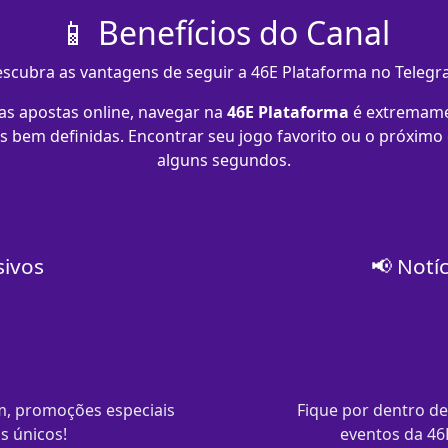
📱 Benefícios do Canal
scubra as vantagens de seguir a 46E Plataforma no Teleg
s apostas online, navegar na
46E Plataforma
é extremamen
s bem definidas. Encontrar seu jogo favorito ou o próximo 
alguns segundos.
sivos
📢 Notí
m, promoções especiais
Fique por dentro d
s únicos!
eventos da 46