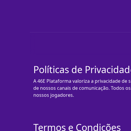
Políticas de Privacida
A 46E Plataforma valoriza a privacidade de
de nossos canais de comunicação. Todos os 
nossos jogadores.
Termos e Condições