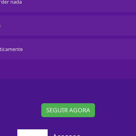
erder nada
a
aticamente
SEGUIR AGORA