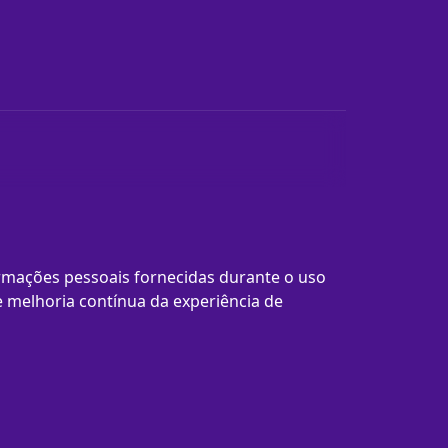
ormações pessoais fornecidas durante o uso
e melhoria contínua da experiência de