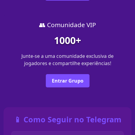
👥 Comunidade VIP
1000+
Junte-se a uma comunidade exclusiva de
jogadores e compartilhe experiências!
Entrar Grupo
📱 Como Seguir no Telegram