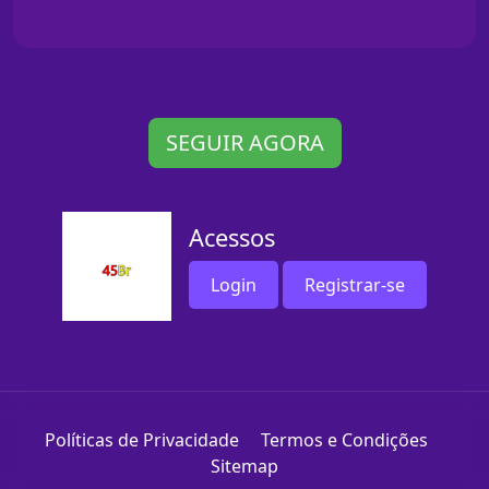
SEGUIR AGORA
Acessos
Login
Registrar-se
Políticas de Privacidade
Termos e Condições
Sitemap