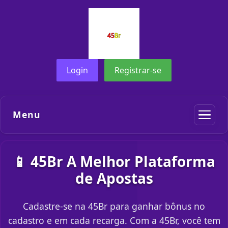
Login
Registrar-se
Menu
📱 45Br A Melhor Plataforma
de Apostas
Cadastre-se na 45Br para ganhar bônus no
cadastro e em cada recarga. Com a 45Br, você tem