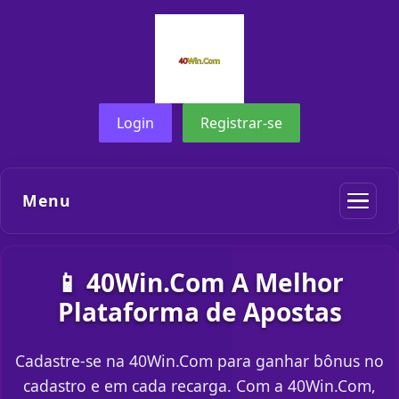
Login
Registrar-se
Menu
📱 40Win.Com A Melhor
Plataforma de Apostas
Cadastre-se na 40Win.Com para ganhar bônus no
cadastro e em cada recarga. Com a 40Win.Com,