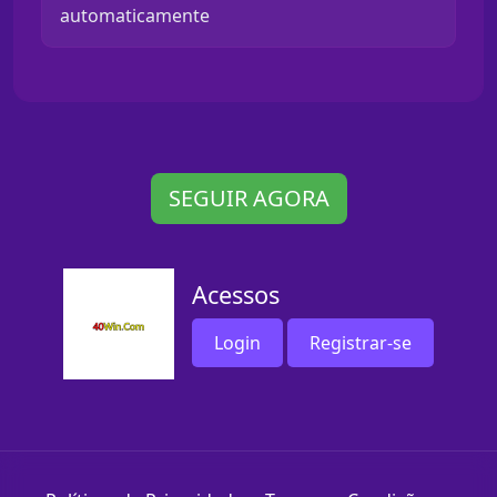
automaticamente
SEGUIR AGORA
Acessos
Login
Registrar-se