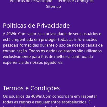
Políticas de Privacidade
Termos e Condições
Sitemap
Políticas de Privacidade
A 40Win.Com valoriza a privacidade de seus usuários e
está empenhada em proteger todas as informações
pessoais fornecidas durante o uso de nossos canais de
comunicação. Todos os dados coletados são utilizados
exclusivamente para fins de melhoria contínua da
experiência de nossos jogadores.
Termos e Condições
Os usuários da 40Win.Com concordam em respeitar
todas as regras e regulamentos estabelecidos. É