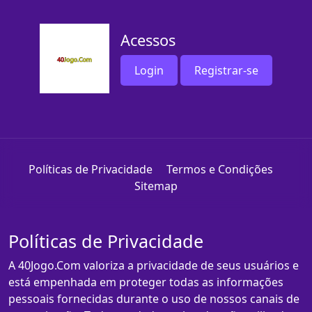
Acessos
Login
Registrar-se
Políticas de Privacidade
Termos e Condições
Sitemap
Políticas de Privacidade
A 40Jogo.Com valoriza a privacidade de seus usuários e
está empenhada em proteger todas as informações
pessoais fornecidas durante o uso de nossos canais de