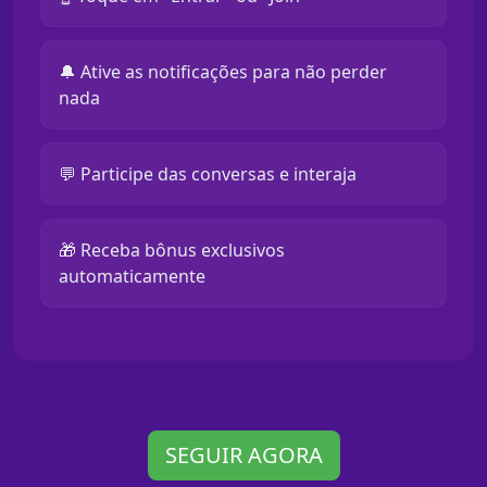
🔔 Ative as notificações para não perder
nada
💬 Participe das conversas e interaja
🎁 Receba bônus exclusivos
automaticamente
SEGUIR AGORA