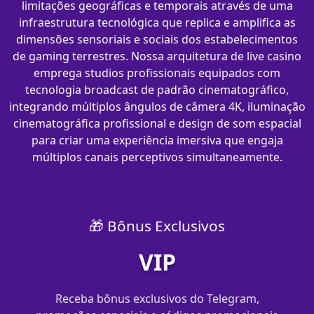
limitações geográficas e temporais através de uma
infraestrutura tecnológica que replica e amplifica as
dimensões sensoriais e sociais dos estabelecimentos
de gaming terrestres. Nossa arquitetura de live casino
emprega studios profissionais equipados com
tecnologia broadcast de padrão cinematográfico,
integrando múltiplos ângulos de câmera 4K, iluminação
cinematográfica profissional e design de som espacial
para criar uma experiência imersiva que engaja
múltiplos canais perceptivos simultaneamente.
🎁 Bônus Exclusivos
VIP
Receba bônus exclusivos do Telegram,