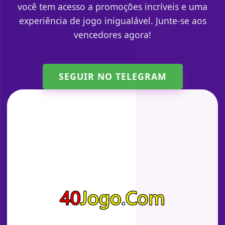
você tem acesso a promoções incríveis e uma
experiência de jogo inigualável. Junte-se aos
vencedores agora!
SEGUIR NO TELEGRAM