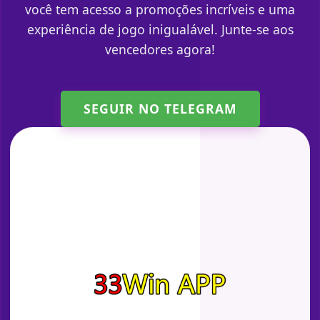
você tem acesso a promoções incríveis e uma
experiência de jogo inigualável. Junte-se aos
vencedores agora!
SEGUIR NO TELEGRAM