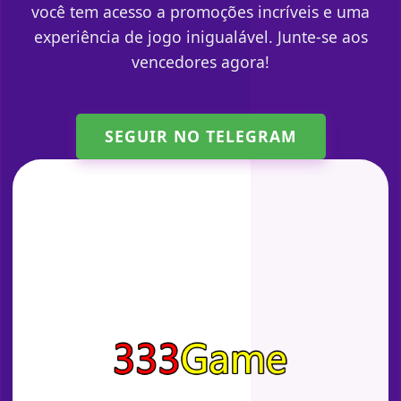
você tem acesso a promoções incríveis e uma
experiência de jogo inigualável. Junte-se aos
vencedores agora!
SEGUIR NO TELEGRAM