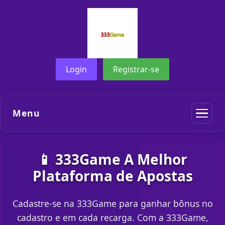
Login
Registrar-se
Menu
📱 333Game A Melhor
Plataforma de Apostas
Cadastre-se na 333Game para ganhar bônus no
cadastro e em cada recarga. Com a 333Game,