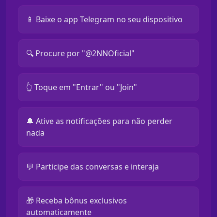
📱 Baixe o app Telegram no seu dispositivo
🔍 Procure por "@2NNOficial"
👆 Toque em "Entrar" ou "Join"
🔔 Ative as notificações para não perder
nada
💬 Participe das conversas e interaja
🎁 Receba bônus exclusivos
automaticamente