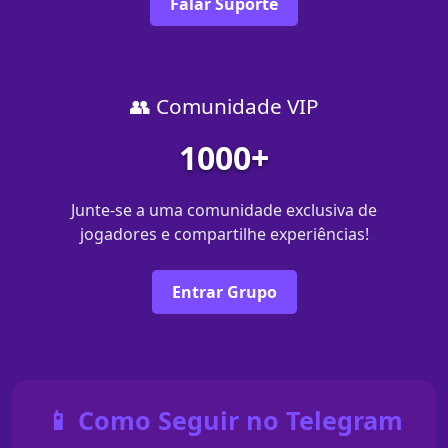
Falar Suporte
👥 Comunidade VIP
1000+
Junte-se a uma comunidade exclusiva de
jogadores e compartilhe experiências!
Entrar Grupo
📱 Como Seguir no Telegram