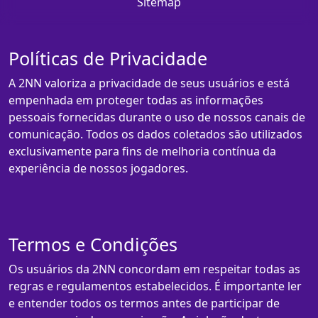
Sitemap
Políticas de Privacidade
A 2NN valoriza a privacidade de seus usuários e está
empenhada em proteger todas as informações
pessoais fornecidas durante o uso de nossos canais de
comunicação. Todos os dados coletados são utilizados
exclusivamente para fins de melhoria contínua da
experiência de nossos jogadores.
Termos e Condições
Os usuários da 2NN concordam em respeitar todas as
regras e regulamentos estabelecidos. É importante ler
e entender todos os termos antes de participar de