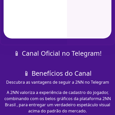
📱 Canal Oficial no Telegram!
📱 Benefícios do Canal
Descubra as vantagens de seguir a 2NN no Telegram
A 2NN valoriza a experiência de cadastro do jogador,
combinando com os belos gráficos da plataforma 2NN
Brasil , para entregar um verdadeiro espetáculo visual
acima do padrão do mercado.