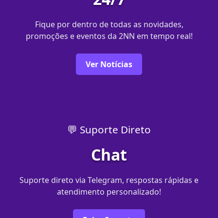
Fique por dentro de todas as novidades,
promoções e eventos da 2NN em tempo real!
Ver Notícias
💬 Suporte Direto
Chat
Suporte direto via Telegram, respostas rápidas e
atendimento personalizado!