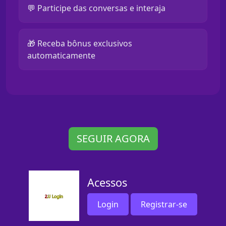
💬 Participe das conversas e interaja
🎁 Receba bônus exclusivos
automaticamente
SEGUIR AGORA
Acessos
Login
Registrar-se