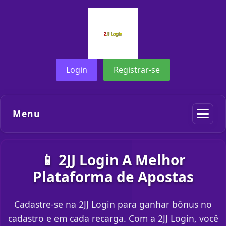
Login
Registrar-se
Menu
📱 2JJ Login A Melhor
Plataforma de Apostas
Cadastre-se na 2JJ Login para ganhar bônus no
cadastro e em cada recarga. Com a 2JJ Login, você