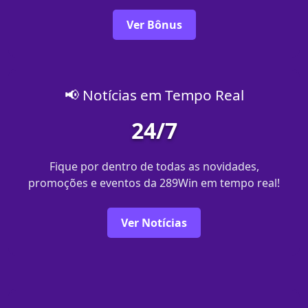
Ver Bônus
📢 Notícias em Tempo Real
24/7
Fique por dentro de todas as novidades,
promoções e eventos da 289Win em tempo real!
Ver Notícias