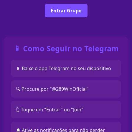
Entrar Grupo
📱 Como Seguir no Telegram
📱 Baixe o app Telegram no seu dispositivo
🔍 Procure por "@289WinOficial"
👆 Toque em "Entrar" ou "Join"
🔔 Ative as notificações para não perder