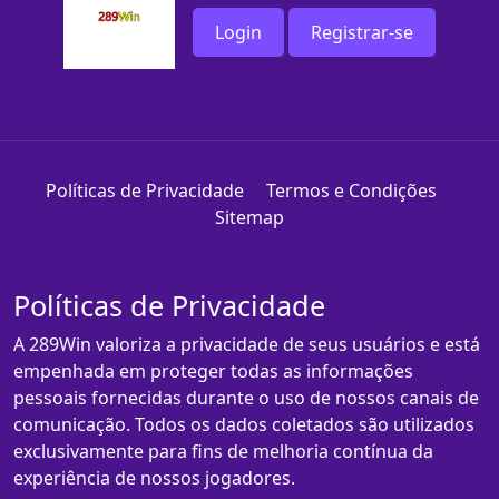
Login
Registrar-se
Políticas de Privacidade
Termos e Condições
Sitemap
Políticas de Privacidade
A 289Win valoriza a privacidade de seus usuários e está
empenhada em proteger todas as informações
pessoais fornecidas durante o uso de nossos canais de
comunicação. Todos os dados coletados são utilizados
exclusivamente para fins de melhoria contínua da
experiência de nossos jogadores.