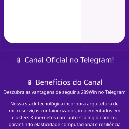
📱 Canal Oficial no Telegram!
📱 Benefícios do Canal
Descubra as vantagens de seguir a 289Win no Telegram
Nossa stack tecnológica incorpora arquitetura de
microserviços containerizados, implementados em
clusters Kubernetes com auto-scaling dinâmico,
garantindo elasticidade computacional e resiliência