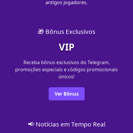
antigos jogadores.
🎁 Bônus Exclusivos
VIP
Receba bônus exclusivos do Telegram,
promoções especiais e códigos promocionais
únicos!
Ver Bônus
📢 Notícias em Tempo Real