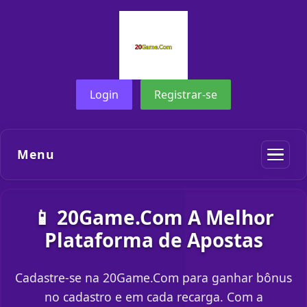
Login
Registrar-se
Menu
📱 20Game.Com A Melhor
Plataforma de Apostas
Cadastre-se na 20Game.Com para ganhar bônus
no cadastro e em cada recarga. Com a