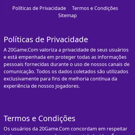
Políticas de Privacidade
Termos e Condições
Sitemap
Políticas de Privacidade
A 20Game.Com valoriza a privacidade de seus usuários
e está empenhada em proteger todas as informações
pessoais fornecidas durante o uso de nossos canais de
comunicação. Todos os dados coletados são utilizados
exclusivamente para fins de melhoria contínua da
experiência de nossos jogadores.
Termos e Condições
Os usuários da 20Game.Com concordam em respeitar