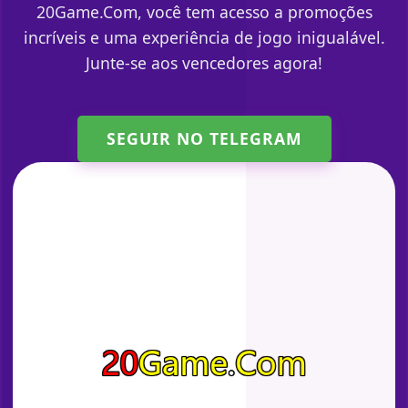
20Game.Com, você tem acesso a promoções
incríveis e uma experiência de jogo inigualável.
Junte-se aos vencedores agora!
SEGUIR NO TELEGRAM