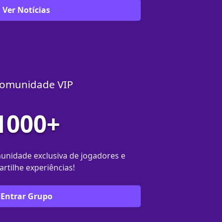
Ver Notícias
Comunidade VIP
1000+
unidade exclusiva de jogadores e
rtilhe experiências!
Entrar Grupo