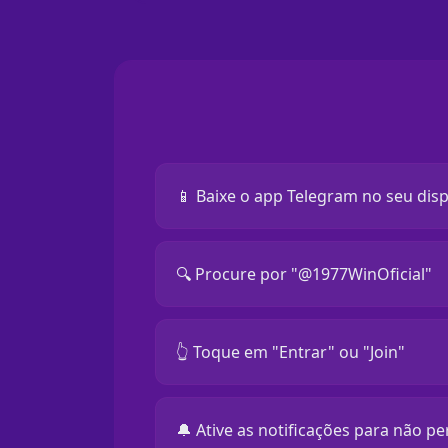
📱 Baixe o app Telegram no seu disp
🔍 Procure por "@1977WinOficial"
👆 Toque em "Entrar" ou "Join"
🔔 Ative as notificações para não p