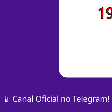
📱 Canal Oficial no Telegram!