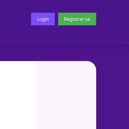
Login
Registrar-se