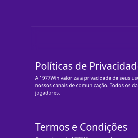
Políticas de Privacida
A 1977Win valoriza a privacidade de seus u
nossos canais de comunicação. Todos os dad
jogadores.
Termos e Condições