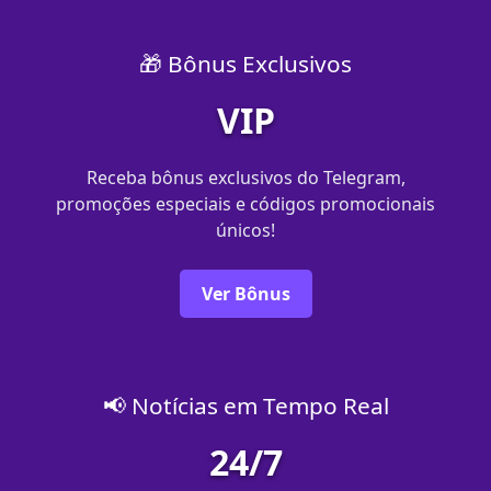
🎁 Bônus Exclusivos
VIP
Receba bônus exclusivos do Telegram,
promoções especiais e códigos promocionais
únicos!
Ver Bônus
📢 Notícias em Tempo Real
24/7