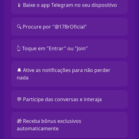
📱 Baixe o app Telegram no seu dispositivo
🔍 Procure por "@17BrOficial"
👆 Toque em "Entrar" ou "Join"
🔔 Ative as notificações para não perder
nada
💬 Participe das conversas e interaja
🎁 Receba bônus exclusivos
automaticamente