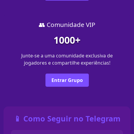
👥 Comunidade VIP
1000+
Junte-se a uma comunidade exclusiva de
jogadores e compartilhe experiências!
Entrar Grupo
📱 Como Seguir no Telegram