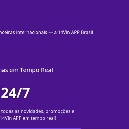
ceiras internacionais — a 14Vin APP Brasil
cias em Tempo Real
24/7
e todas as novidades, promoções e
 14Vin APP em tempo real!