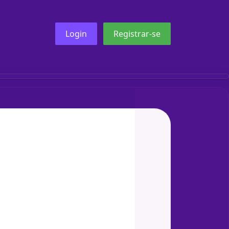
Login
Registrar-se