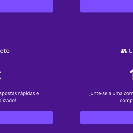
reto
👥 
t
espostas rápidas e
Junte-se a uma com
lizado!
compa
e