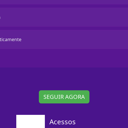
a
aticamente
SEGUIR AGORA
Acessos