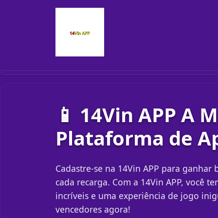
📱 14Vin APP A 
Plataforma de A
Cadastre-se na 14Vin APP para ganhar 
cada recarga. Com a 14Vin APP, você t
incríveis e uma experiência de jogo inig
vencedores agora!