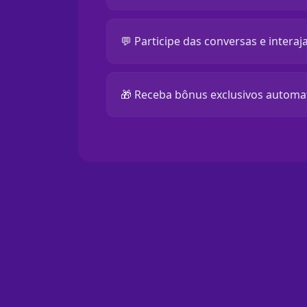
💬 Participe das conversas e interaj
🎁 Receba bônus exclusivos autom