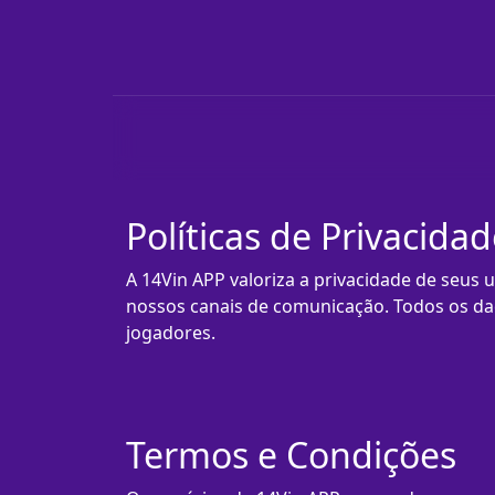
Políticas de Privacida
A 14Vin APP valoriza a privacidade de seus
nossos canais de comunicação. Todos os dad
jogadores.
Termos e Condições