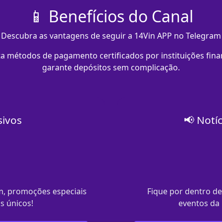
📱 Benefícios do Canal
Descubra as vantagens de seguir a 14Vin APP no Telegram
ta métodos de pagamento certificados por instituições finan
garante depósitos sem complicação.
sivos
📢 Notí
m, promoções especiais
Fique por dentro d
s únicos!
eventos da