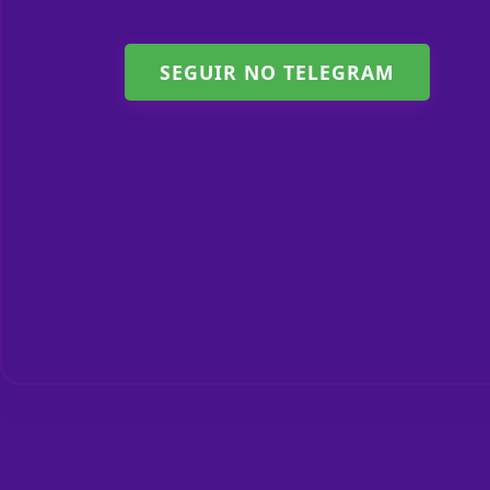
SEGUIR NO TELEGRAM