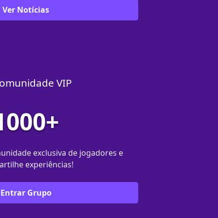
Ver Notícias
Comunidade VIP
1000+
unidade exclusiva de jogadores e
rtilhe experiências!
Entrar Grupo