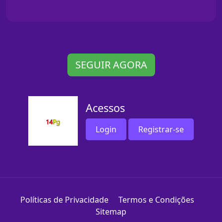
SEGUIR AGORA
Acessos
Login
Registrar-se
Políticas de Privacidade
Termos e Condições
Sitemap