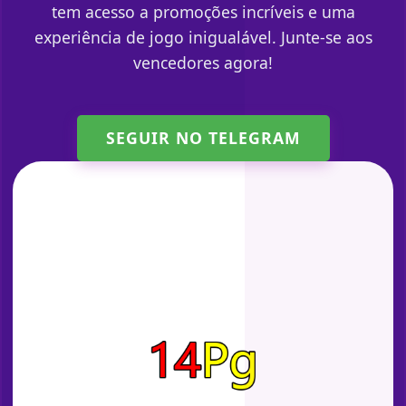
tem acesso a promoções incríveis e uma
experiência de jogo inigualável. Junte-se aos
vencedores agora!
SEGUIR NO TELEGRAM