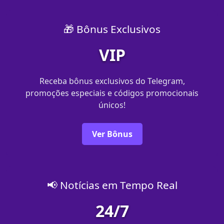
🎁 Bônus Exclusivos
VIP
Receba bônus exclusivos do Telegram,
promoções especiais e códigos promocionais
únicos!
Ver Bônus
📢 Notícias em Tempo Real
24/7