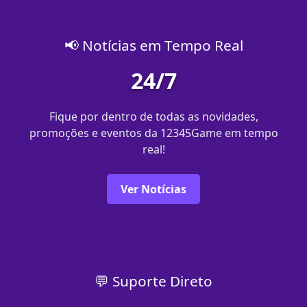
📢 Notícias em Tempo Real
24/7
Fique por dentro de todas as novidades,
promoções e eventos da 12345Game em tempo
real!
Ver Notícias
💬 Suporte Direto