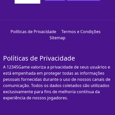
Políticas de Privacidade
Termos e Condições
Sitemap
Políticas de Privacidade
A 12345Game valoriza a privacidade de seus usuários e
está empenhada em proteger todas as informações
pessoais fornecidas durante o uso de nossos canais de
comunicação. Todos os dados coletados são utilizados
exclusivamente para fins de melhoria contínua da
experiência de nossos jogadores.