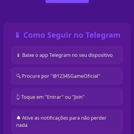
📱 Como Seguir no Telegram
📱 Baixe o app Telegram no seu dispositivo
🔍 Procure por "@12345GameOficial"
👆 Toque em "Entrar" ou "Join"
🔔 Ative as notificações para não perder
nada