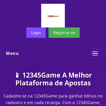
Login
Registrar-se
Menu
📱 12345Game A Melhor
Plataforma de Apostas
Cadastre-se na 12345Game para ganhar bônus no
cadastro e em cada recarga. Com a 12345Game,