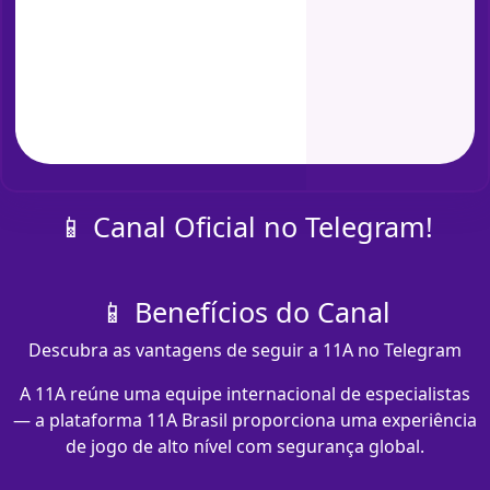
📱 Canal Oficial no Telegram!
📱 Benefícios do Canal
Descubra as vantagens de seguir a 11A no Telegram
A 11A reúne uma equipe internacional de especialistas
— a plataforma 11A Brasil proporciona uma experiência
de jogo de alto nível com segurança global.