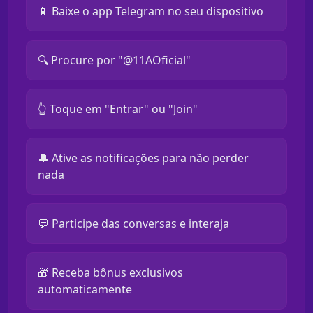
📱 Baixe o app Telegram no seu dispositivo
🔍 Procure por "@11AOficial"
👆 Toque em "Entrar" ou "Join"
🔔 Ative as notificações para não perder
nada
💬 Participe das conversas e interaja
🎁 Receba bônus exclusivos
automaticamente