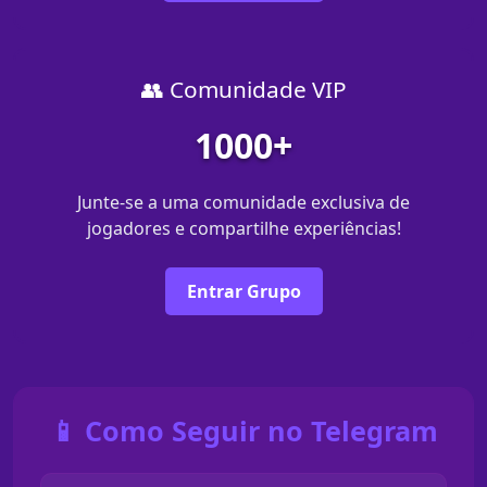
👥 Comunidade VIP
1000+
Junte-se a uma comunidade exclusiva de
jogadores e compartilhe experiências!
Entrar Grupo
📱 Como Seguir no Telegram