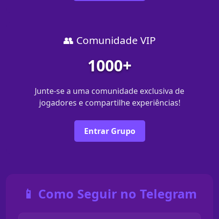
👥 Comunidade VIP
1000+
Junte-se a uma comunidade exclusiva de
jogadores e compartilhe experiências!
Entrar Grupo
📱 Como Seguir no Telegram