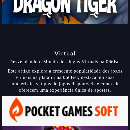
Virtual
Desvendando o Mundo dos Jogos Virtuais na 066Bet
Este artigo explora a crescente popularidade dos jogos
virtuais na plataforma 066Bet, destacando suas
características, tipos de jogos disponíveis e como eles
oferecem uma experiência única de apostas.