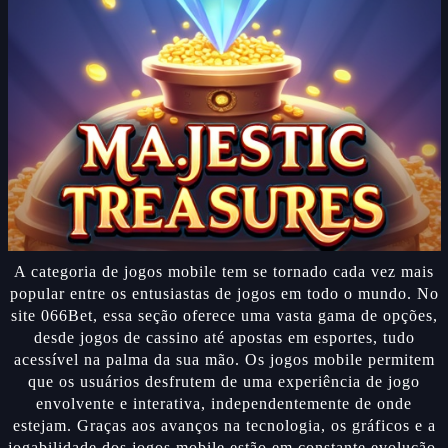
A categoria de jogos mobile tem se tornado cada vez mais
popular entre os entusiastas de jogos em todo o mundo. No
site 066Bet, essa seção oferece uma vasta gama de opções,
desde jogos de cassino até apostas em esportes, tudo
acessível na palma da sua mão. Os jogos mobile permitem
que os usuários desfrutem de uma experiência de jogo
envolvente e interativa, independentemente de onde
estejam. Graças aos avanços na tecnologia, os gráficos e a
jogabilidade dos jogos mobile estão em constante evolução,